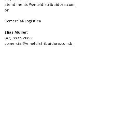
atendimento@emeldistribuidora.com.
br​
Comercial/Logística
Elias Muller:
(47) 8835-2088
comercial@emeldistribuidora.com.br
SIGA-NOS NAS REDES
SOCIAIS:
www.emeldistribuidora.com.b
r